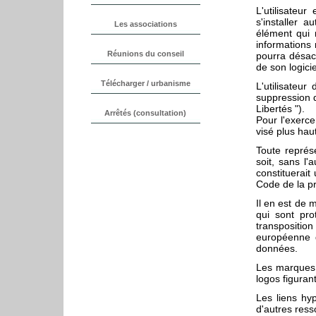
L'utilisateu
s'installer 
élément qui n
informations r
pourra désact
de son logici
L'utilisateur
suppression d
Libertés ").
Pour l'exerce
visé plus haut
Toute représ
soit, sans l'
constituerait
Code de la pro
Il en est de 
qui sont pro
transposition
européenne d
données.
Les marques d
logos figuran
Les liens hy
d'autres ress