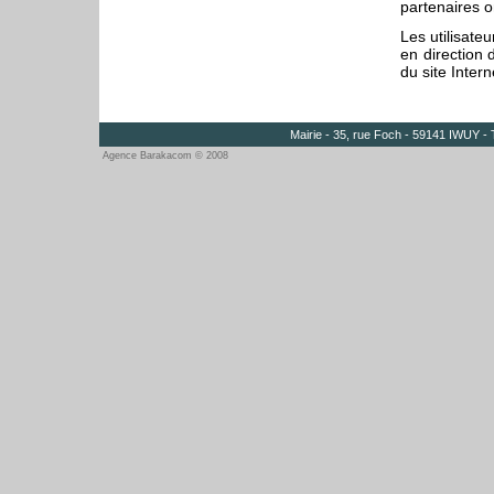
partenaires on
Les utilisate
en direction 
du site Intern
Mairie - 35, rue Foch - 59141 IWUY - 
Agence Barakacom © 2008